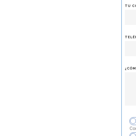
TU C
TELÉ
¿CÓM
Com