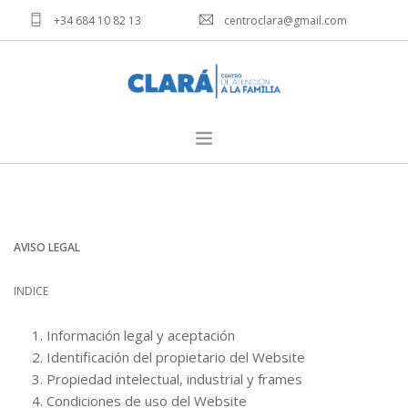
+34 684 10 82 13
centroclara@gmail.com
CONTACTO
HOME
AVISO LEGAL
INICIO
MEMORIAS
AVISO LEGAL
¿QUIÉNES SOMOS?
¿QUÉ HACEMOS?
INDICE
COLABORA
Información legal y aceptación
NOTICIAS
Identificación del propietario del Website
CONTACTO
Propiedad intelectual, industrial y frames
PATROCINADORES
Condiciones de uso del Website